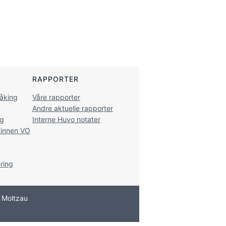
RAPPORTER
våking
Våre rapporter
Andre aktuelle rapporter
ng
Interne Huvo notater
 innen VO
ering
n Moltzau