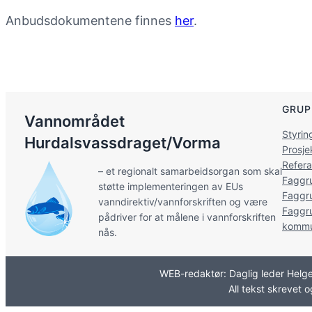
Anbudsdokumentene finnes
her
.
GRUP
Vannområdet
Styri
Hurdalsvassdraget/Vorma
Prosj
Refer
– et regionalt samarbeidsorgan som skal
Faggr
støtte implementeringen av EUs
Faggr
vanndirektiv/vannforskriften og være
Faggr
pådriver for at målene i vannforskriften
kommu
nås.
WEB-redaktør: Daglig leder Helge
All tekst skrevet 