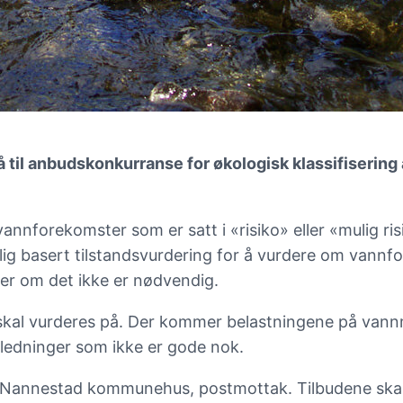
til anbudskonkurranse for økologisk klassifisering
vannforekomster som er satt i «risiko» eller «mulig ris
lig basert tilstandsvurdering for å vurdere om vannf
er om det ikke er nødvendig.
kal vurderes på. Der kommer belastningene på vannmi
ledninger som ikke er gode nok.
 ved Nannestad kommunehus, postmottak. Tilbudene skal 