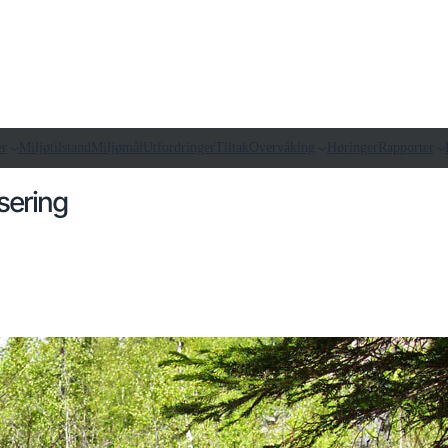
er
Miljøtilstand
Miljømål
Utfordringer
Tiltak
Overvåking
Høringer
Rapporter
sering