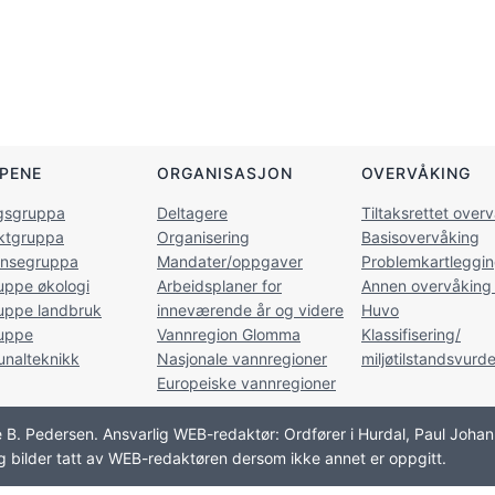
PENE
ORGANISASJON
OVERVÅKING
ngsgruppa
Deltagere
Tiltaksrettet over
ektgruppa
Organisering
Basisovervåking
ansegruppa
Mandater/oppgaver
Problemkartleggi
uppe økologi
Arbeidsplaner for
Annen overvåking
uppe landbruk
inneværende år og videre
Huvo
uppe
Vannregion Glomma
Klassifisering/
nalteknikk
Nasjonale vannregioner
miljøtilstandsvurd
Europeiske vannregioner
 B. Pedersen. Ansvarlig WEB-redaktør: Ordfører i Hurdal, Paul Joha
og bilder tatt av WEB-redaktøren dersom ikke annet er oppgitt.