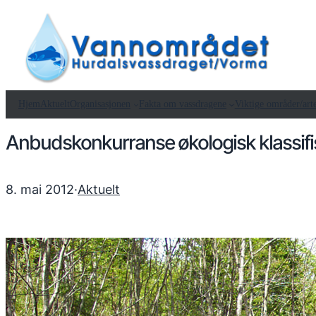
Hjem
Aktuelt
Organisasjonen
Fakta om vassdragene
Viktige områder/art
Anbudskonkurranse økologisk klassifi
8. mai 2012
·
Aktuelt