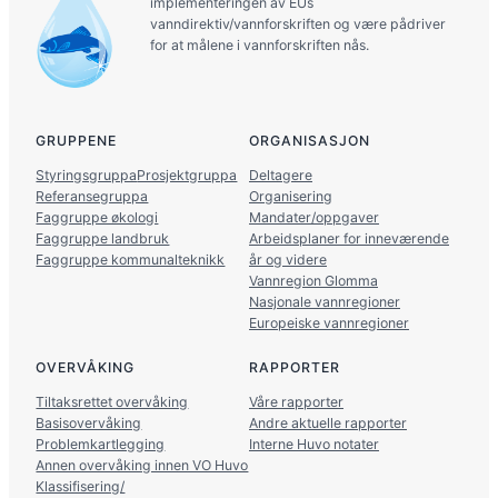
implementeringen av EUs
vanndirektiv/vannforskriften og være pådriver
for at målene i vannforskriften nås.
GRUPPENE
ORGANISASJON
Styringsgruppa
Prosjektgruppa
Deltagere
Referansegruppa
Organisering
Faggruppe økologi
Mandater/oppgaver
Faggruppe landbruk
Arbeidsplaner for inneværende
Faggruppe kommunalteknikk
år og videre
Vannregion Glomma
Nasjonale vannregioner
Europeiske vannregioner
OVERVÅKING
RAPPORTER
Tiltaksrettet overvåking
Våre rapporter
Basisovervåking
Andre aktuelle rapporter
Problemkartlegging
Interne Huvo notater
Annen overvåking innen VO Huvo
Klassifisering/