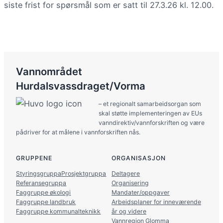
siste frist for spørsmål som er satt til 27.3.26 kl. 12.00.
Vannområdet
Hurdalsvassdraget/Vorma
– et regionalt samarbeidsorgan som
skal støtte implementeringen av EUs
vanndirektiv/vannforskriften og være
pådriver for at målene i vannforskriften nås.
GRUPPENE
ORGANISASJON
Styringsgruppa
Prosjektgruppa
Deltagere
Referansegruppa
Organisering
Faggruppe økologi
Mandater/oppgaver
Faggruppe landbruk
Arbeidsplaner for inneværende
Faggruppe kommunalteknikk
år og videre
Vannregion Glomma