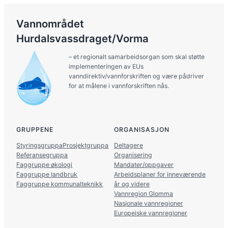
Vannområdet
Hurdalsvassdraget/Vorma
– et regionalt samarbeidsorgan som skal støtte
implementeringen av EUs
vanndirektiv/vannforskriften og være pådriver
for at målene i vannforskriften nås.
GRUPPENE
ORGANISASJON
Styringsgruppa
Prosjektgruppa
Deltagere
Referansegruppa
Organisering
Faggruppe økologi
Mandater/oppgaver
Faggruppe landbruk
Arbeidsplaner for inneværende
Faggruppe kommunalteknikk
år og videre
Vannregion Glomma
Nasjonale vannregioner
Europeiske vannregioner