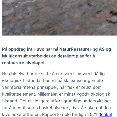
På oppdrag fra Huvo har nå NaturRestaurering AS og
Multiconsult utarbeidet en detaljert plan for å
restaurere elveløpet.
Hurdalselva har de siste årene vært i «svært dårlig
økologisk tilstand», basert på klassifiseringen etter
vannforskriftens prinsipper, når fisk er brukt som
kvalitetselement. Miljømålet er minst «god» økologisk
tilstand. Det er tidligere utført grundige undersøkelser
for å identifisere «flaskehalsene», dvs. årsaken til den
lave fisketettheten. Rapporten ble ferdig i 2021 (
lenke
).