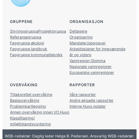
GRUPPENE
ORGANISASJON
Styringsgruppa
Prosjektgruppa
Deltagere
Referansegruppa
Organisering
Faggruppe økologi
Mandater/oppgaver
Faggruppe landbruk
Arbeidsplaner for inneværende
Faggruppe kommunalteknikk
år og videre
Vannregion Glomma
Nasjonale vannregioner
Europeiske vannregioner
OVERVÅKING
RAPPORTER
Tiltaksrettet overvåking
Våre rapporter
Basisovervåking
Andre aktuelle rapporter
Problemkartlegging
Interne Huvo notater
Annen overvåking innen VO Huvo
Klassifisering/
miljøtilstandsvurdering
WEB-redaktør: Daglig leder Helge B. Pedersen. Ansvarlig WEB-redaktør: