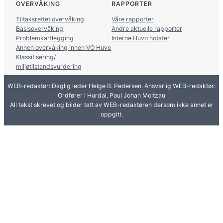
OVERVÅKING
RAPPORTER
Tiltaksrettet overvåking
Våre rapporter
Basisovervåking
Andre aktuelle rapporter
Problemkartlegging
Interne Huvo notater
Annen overvåking innen VO Huvo
Klassifisering/
miljøtilstandsvurdering
WEB-redaktør: Daglig leder Helge B. Pedersen. Ansvarlig WEB-redaktør:
Ordfører i Hurdal, Paul Johan Moltzau
All tekst skrevet og bilder tatt av WEB-redaktøren dersom ikke annet er
oppgitt.