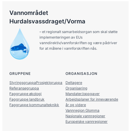
Vannområdet
Hurdalsvassdraget/Vorma
– et regionalt samarbeidsorgan som skal støtte
implementeringen av EUs
vanndirektiv/vannforskriften og være pådriver
for at målene i vannforskriften nås.
GRUPPENE
ORGANISASJON
Styringsgruppa
Prosjektgruppa
Deltagere
Referansegruppa
Organisering
Faggruppe økologi
Mandater/oppgaver
Faggruppe landbruk
Arbeidsplaner for inneværende
Faggruppe kommunalteknikk
år og videre
Vannregion Glomma
Nasjonale vannregioner
Europeiske vannregioner