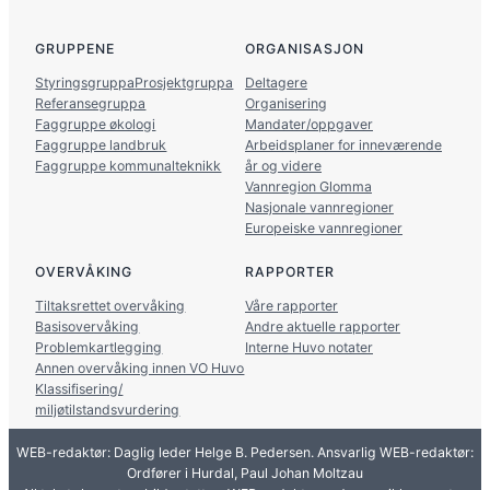
GRUPPENE
ORGANISASJON
Styringsgruppa
Prosjektgruppa
Deltagere
Referansegruppa
Organisering
Faggruppe økologi
Mandater/oppgaver
Faggruppe landbruk
Arbeidsplaner for inneværende
Faggruppe kommunalteknikk
år og videre
Vannregion Glomma
Nasjonale vannregioner
Europeiske vannregioner
OVERVÅKING
RAPPORTER
Tiltaksrettet overvåking
Våre rapporter
Basisovervåking
Andre aktuelle rapporter
Problemkartlegging
Interne Huvo notater
Annen overvåking innen VO Huvo
Klassifisering/
miljøtilstandsvurdering
WEB-redaktør: Daglig leder Helge B. Pedersen. Ansvarlig WEB-redaktør:
Ordfører i Hurdal, Paul Johan Moltzau