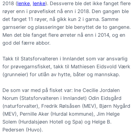
2018 (
lenke
,
lenke
). Dessverre ble det ikke fanget flere
røyer enn i prøvefisket nå enn i 2018. Den gangen ble
det fanget 11 røyer, nå gikk kun 2 i garna. Samme
garnserier og plasseringer ble benyttet de to gangene.
Men det ble fanget flere ørreter nå enn i 2014, og en
god del færre abbor.
Takk til Statsforvalteren i Innlandet som var ansvarlig
for prøvegarnsfisket, takk til Mathiesen Eidsvold Værk
(grunneier) for utlån av hytte, båter og mannskap.
De som var med på fisket var: Ine Cecilie Jordalen
Norum (Statsforvalteren i Innlandet) Odin Eidsgård
(naturforvalter), Fredrik Rølsåsen (MEV), Bjørn Nygård
(MEV), Pernille Aker (Hurdal kommune), Jim Helge
Solem (Hurdalsjøen Hotell og Spa) og Helge B.
Pedersen (Huvo).